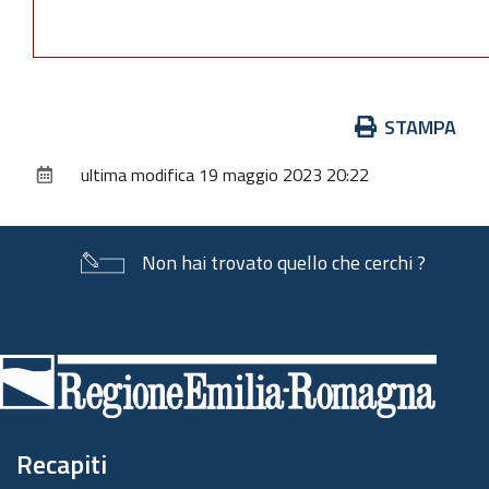
Azioni
STAMPA
sul
ultima modifica
19 maggio 2023 20:22
documento
Non hai trovato quello che cerchi ?
Piè
di
pagina
Recapiti