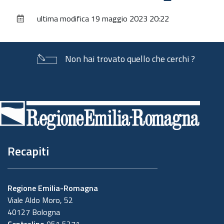
sul
ultima modifica
19 maggio 2023 20:22
documento
Non hai trovato quello che cerchi ?
Piè
di
pagina
Recapiti
Regione Emilia-Romagna
Viale Aldo Moro, 52
40127 Bologna
Centralino
051 5271