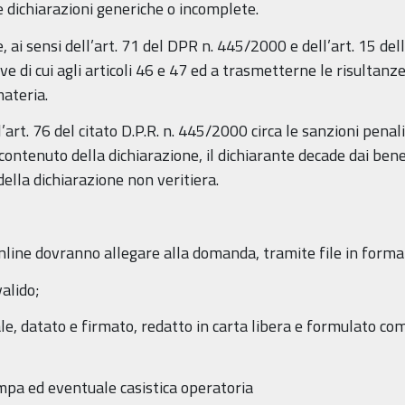
 dichiarazioni generiche o incomplete.
 ai sensi dell’art. 71 del DPR n. 445/2000 e dell’art. 15 dell
tive di cui agli articoli 46 e 47 ed a trasmetterne le risultan
ateria.
rt. 76 del citato D.P.R. n. 445/2000 circa le sanzioni penali 
 contenuto della dichiarazione, il dichiarante decade dai be
lla dichiarazione non veritiera.
nline dovranno allegare alla domanda, tramite file in formato 
alido;
e, datato e firmato, redatto in carta libera e formulato com
ampa ed eventuale casistica operatoria