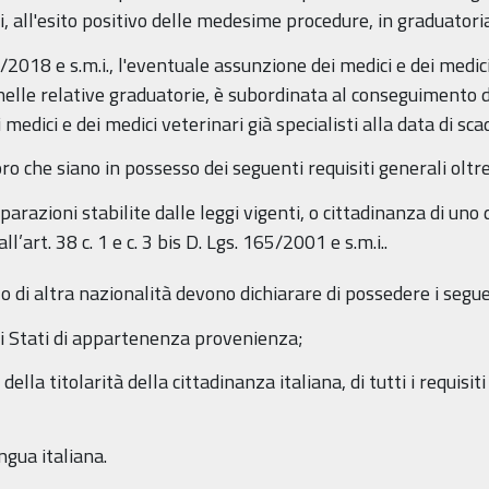
ti, all'esito positivo delle medesime procedure, in graduatori
/2018 e s.m.i., l'eventuale assunzione dei medici e dei medic
 nelle relative graduatorie, è subordinata al conseguimento d
medici e dei medici veterinari già specialisti alla data di sc
 che siano in possesso dei seguenti requisiti generali oltre q
iparazioni stabilite dalle leggi vigenti, o cittadinanza di un
ll’art. 38 c. 1 e c. 3 bis D. Lgs. 165/2001 e s.m.i..
 o di altra nazionalità devono dichiarare di possedere i seguen
negli Stati di appartenenza provenienza;
lla titolarità della cittadinanza italiana, di tutti i requisiti 
ngua italiana.