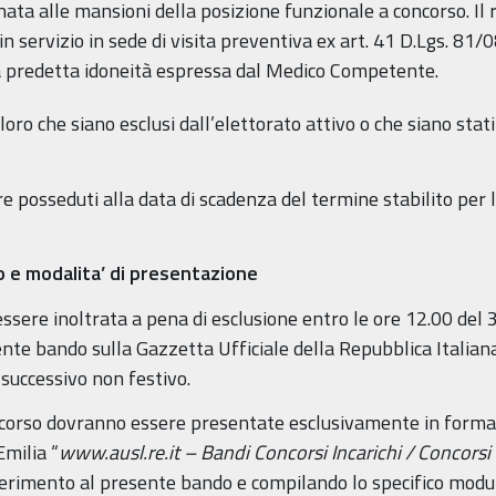
ionata alle mansioni della posizione funzionale a concorso. I
n servizio in sede di visita preventiva ex art. 41 D.Lgs. 81/
la predetta idoneità espressa dal Medico Competente.
ro che siano esclusi dall’elettorato attivo o che siano stati 
ere posseduti alla data di scadenza del termine stabilito pe
 e modalita’ di presentazione
sere inoltrata a pena di esclusione entro le ore 12.00 del 3
nte bando sulla Gazzetta Ufficiale della Repubblica Italiana.
successivo non festivo.
corso dovranno essere presentate esclusivamente in forma 
Emilia “
www.ausl.re.it
– Bandi Concorsi Incarichi / Concors
iferimento al presente bando e compilando lo specifico mod