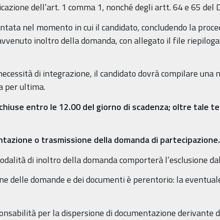
cazione dell’art. 1 comma 1, nonché degli artt. 64 e 65 del D.
ata nel momento in cui il candidato, concludendo la proced
avvenuto inoltro della domanda, con allegato il file riepilo
i necessità di integrazione, il candidato dovrà compilare una 
 per ultima.
iuse entro le 12.00 del giorno di scadenza; oltre tale te
entazione o trasmissione della domanda di partecipazione.
odalità di inoltro della domanda comporterà l’esclusione dal
ne delle domande e dei documenti è perentorio: la eventuale 
sabilità per la dispersione di documentazione derivante da