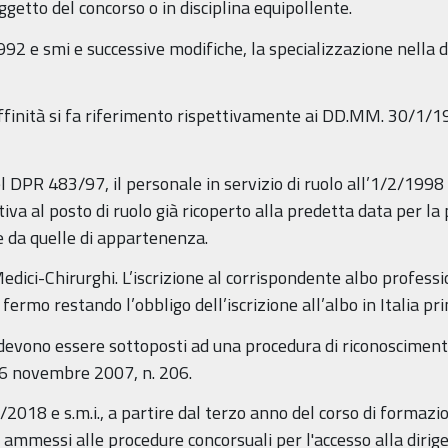
ggetto del concorso o in disciplina equipollente.
1992 e smi e successive modifiche, la specializzazione nella d
 affinità si fa riferimento rispettivamente ai DD.MM. 30/1/
l DPR 483/97, il personale in servizio di ruolo all’1/2/1998 
tiva al posto di ruolo già ricoperto alla predetta data per la
e da quelle di appartenenza.
 Medici-Chirurghi. L’iscrizione al corrispondente albo profess
ermo restando l’obbligo dell’iscrizione all’albo in Italia pri
ero devono essere sottoposti ad una procedura di riconoscimen
. 6 novembre 2007, n. 206.
2018 e s.m.i., a partire dal terzo anno del corso di formazion
 ammessi alle procedure concorsuali per l'accesso alla dirige