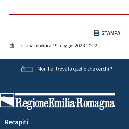
Azioni
STAMPA
sul
ultima modifica
19 maggio 2023 20:22
documento
Non hai trovato quello che cerchi ?
Piè
di
pagina
Recapiti