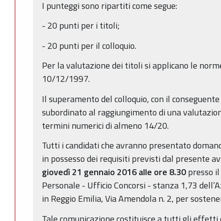
I punteggi sono ripartiti come segue:
- 20 punti per i titoli;
- 20 punti per il colloquio.
Per la valutazione dei titoli si applicano le no
10/12/1997.
Il superamento del colloquio, con il conseguente
subordinato al raggiungimento di una valutazion
termini numerici di almeno 14/20.
Tutti i candidati che avranno presentato doman
in possesso dei requisiti previsti dal presente 
giovedì
21 gennaio 2016 alle ore 8.30
presso il
Personale - Ufficio Concorsi - stanza 1,73 dell’
in Reggio Emilia, Via Amendola n. 2, per sostenere
Tale comunicazione costituisce a tutti gli effet