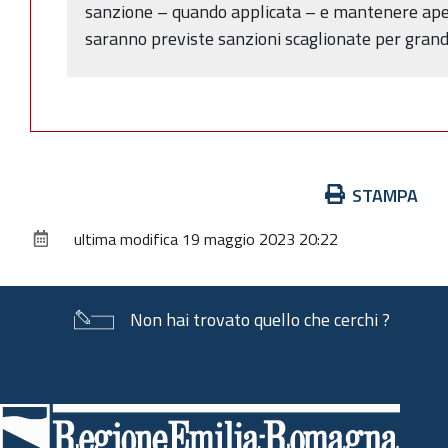
sanzione – quando applicata – e mantenere aper
saranno previste sanzioni scaglionate per grande
Azioni
STAMPA
sul
ultima modifica
19 maggio 2023 20:22
documento
Non hai trovato quello che cerchi ?
Piè
di
pagina