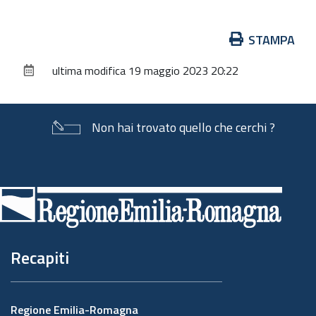
Azioni
STAMPA
sul
ultima modifica
19 maggio 2023 20:22
documento
Non hai trovato quello che cerchi ?
Piè
di
pagina
Recapiti
Regione Emilia-Romagna