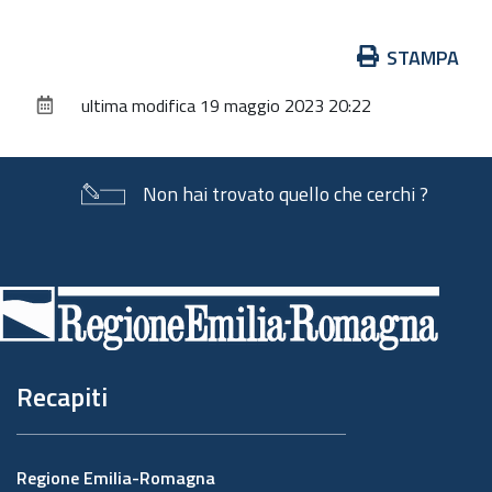
Azioni
STAMPA
sul
ultima modifica
19 maggio 2023 20:22
documento
Non hai trovato quello che cerchi ?
Piè
di
pagina
Recapiti
Regione Emilia-Romagna