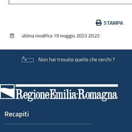
Azioni
STAMPA
sul
ultima modifica
19 maggio 2023 20:22
documento
Non hai trovato quello che cerchi ?
Piè
di
pagina
Recapiti