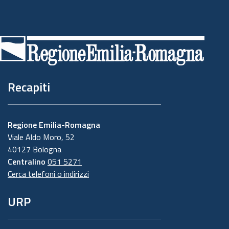
Piè
di
pagina
Recapiti
Regione Emilia-Romagna
Viale Aldo Moro, 52
40127 Bologna
Centralino
051 5271
Cerca telefoni o indirizzi
URP