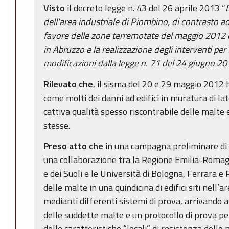
Visto
il decreto legge n. 43 del 26 aprile 2013 “
D
dell'area industriale di Piombino, di contrasto 
favore delle zone terremotate del maggio 2012 e
in Abruzzo e la realizzazione degli interventi pe
modificazioni dalla legge n. 71 del 24 giugno 20
Rilevato che
, il sisma del 20 e 29 maggio 2012
come molti dei danni ad edifici in muratura di late
cattiva qualità spesso riscontrabile delle malte 
stesse.
Preso atto che
in una campagna preliminare di i
una collaborazione tra la Regione Emilia-Romagn
e dei Suoli e le Università di Bologna, Ferrara e 
delle malte in una quindicina di edifici siti nell’
medianti differenti sistemi di prova, arrivando a 
delle suddette malte e un protocollo di prova per
delle caratteristiche “locali” di resistenza delle