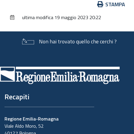
Azioni
STAMPA
sul
ultima modifica
19 maggio 2023 20:22
documento
Non hai trovato quello che cerchi ?
Piè
di
pagina
Recapiti
Regione Emilia-Romagna
Viale Aldo Moro, 52
40127 Bologna