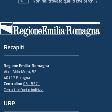
Non hai trovato quello che cerchi ?
Piè
di
pagina
Recapiti
Regione Emilia-Romagna
Viale Aldo Moro, 52
40127 Bologna
Centralino
051 5271
Cerca telefoni o indirizzi
URP