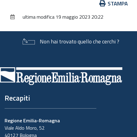
Azioni
STAMPA
sul
ultima modifica
19 maggio 2023 20:22
documento
Non hai trovato quello che cerchi ?
Piè
di
pagina
Recapiti
Regione Emilia-Romagna
Viale Aldo Moro, 52
40127 Bologna