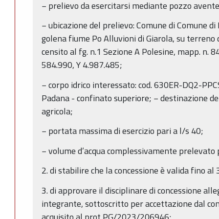
− prelievo da esercitarsi mediante pozzo avente
− ubicazione del prelievo: Comune di Comune di P
golena fiume Po Alluvioni di Giarola, su terreno 
censito al fg. n.1 Sezione A Polesine, mapp. n.
584.990, Y 4.987.485;
− corpo idrico interessato: cod. 630ER-DQ2-PPC
Padana - confinato superiore; − destinazione del
agricola;
− portata massima di esercizio pari a l/s 40;
− volume d’acqua complessivamente prelevato 
2. di stabilire che la concessione è valida fino al
3. di approvare il disciplinare di concessione all
integrante, sottoscritto per accettazione dal co
acquisito al prot PG/2023/206946;