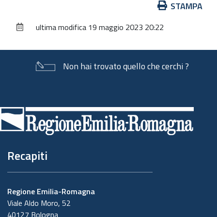
Azioni
STAMPA
sul
ultima modifica
19 maggio 2023 20:22
documento
Non hai trovato quello che cerchi ?
Piè
di
pagina
Recapiti
Regione Emilia-Romagna
Viale Aldo Moro, 52
40127 Bologna