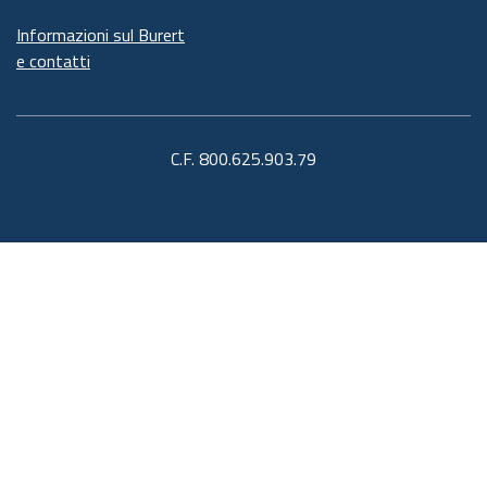
Informazioni sul Burert
e contatti
C.F. 800.625.903.79