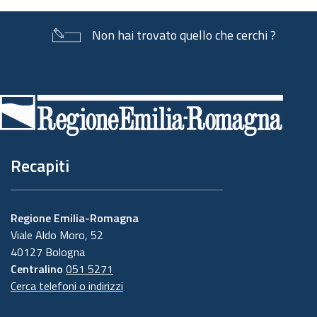
Non hai trovato quello che cerchi ?
Piè
di
pagina
Recapiti
Regione Emilia-Romagna
Viale Aldo Moro, 52
40127 Bologna
Centralino
051 5271
Cerca telefoni o indirizzi