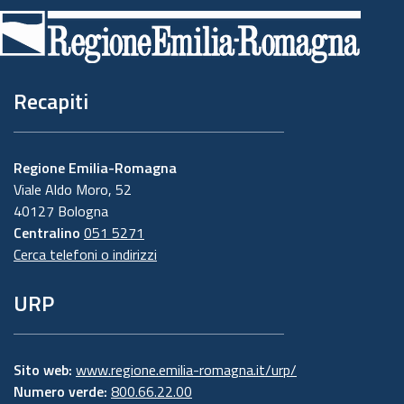
di
pagina
Recapiti
Regione Emilia-Romagna
Viale Aldo Moro, 52
40127 Bologna
Centralino
051 5271
Cerca telefoni o indirizzi
URP
Sito web:
www.regione.emilia-romagna.it/urp/
Numero verde:
800.66.22.00