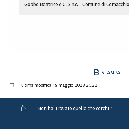
Gobbo Beatrice e C. S.n.c. - Comune di Comacchio 
Azioni
STAMPA
sul
ultima modifica
19 maggio 2023 20:22
documento
Non hai trovato quello che cerchi ?
Piè