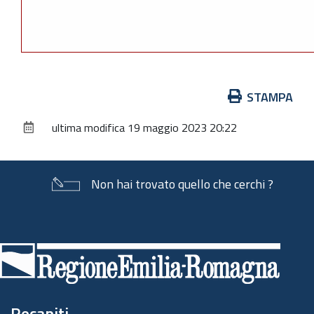
Azioni
STAMPA
sul
ultima modifica
19 maggio 2023 20:22
documento
Non hai trovato quello che cerchi ?
Piè
di
pagina
Recapiti