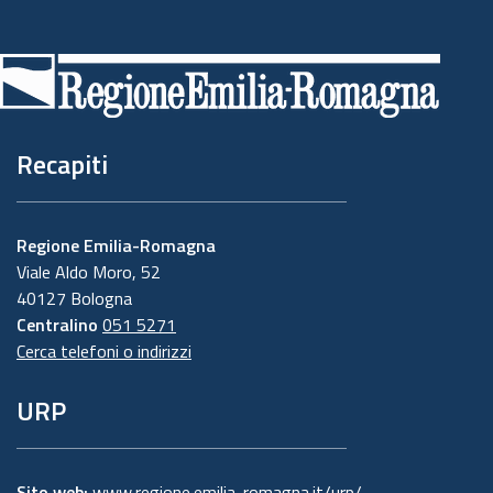
Piè
di
pagina
Recapiti
Regione Emilia-Romagna
Viale Aldo Moro, 52
40127 Bologna
Centralino
051 5271
Cerca telefoni o indirizzi
URP
Sito web:
www.regione.emilia-romagna.it/urp/