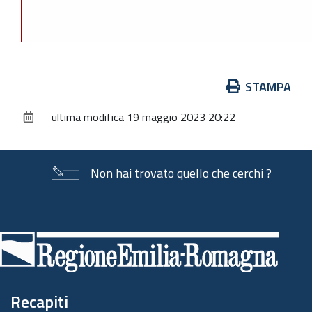
Azioni
STAMPA
sul
ultima modifica
19 maggio 2023 20:22
documento
Non hai trovato quello che cerchi ?
Piè
di
pagina
Recapiti