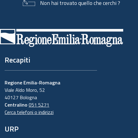
Non hai trovato quello che cerchi ?
Piè
di
pagina
Recapiti
Regione Emilia-Romagna
Viale Aldo Moro, 52
40127 Bologna
Centralino
051 5271
Cerca telefoni o indirizzi
URP