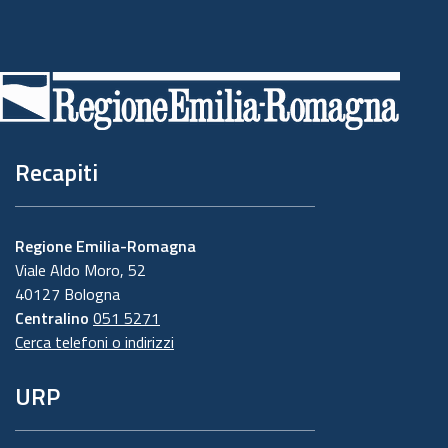
Piè
di
pagina
Recapiti
Regione Emilia-Romagna
Viale Aldo Moro, 52
40127 Bologna
Centralino
051 5271
Cerca telefoni o indirizzi
URP