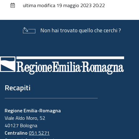
ultima modifica
19 maggio 2023 20:22
documento
Non hai trovato quello che cerchi ?
Piè
di
pagina
Recapiti
Regione Emilia-Romagna
Viale Aldo Moro, 52
40127 Bologna
Centralino
051 5271