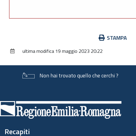
Azioni
STAMPA
sul
ultima modifica
19 maggio 2023 20:22
documento
Non hai trovato quello che cerchi ?
Piè
di
pagina
Recapiti