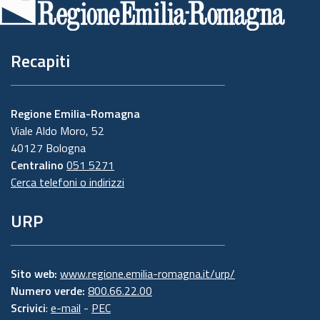
pagina
Recapiti
Regione Emilia-Romagna
Viale Aldo Moro, 52
40127 Bologna
Centralino
051 5271
Cerca telefoni o indirizzi
URP
Sito web:
www.regione.emilia-romagna.it/urp/
Numero verde:
800.66.22.00
Scrivici
:
e-mail
-
PEC