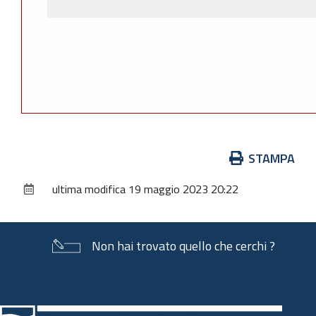
Azioni
STAMPA
sul
ultima modifica
19 maggio 2023 20:22
documento
Non hai trovato quello che cerchi ?
Piè
di