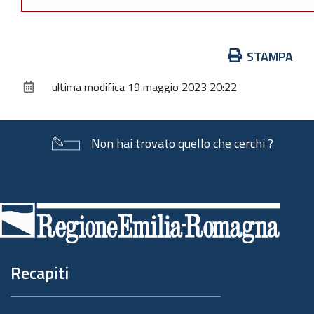
Azioni
STAMPA
sul
ultima modifica
19 maggio 2023 20:22
documento
Non hai trovato quello che cerchi ?
Piè
di
pagina
Recapiti