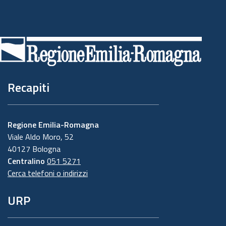
Piè
di
pagina
Recapiti
Regione Emilia-Romagna
Viale Aldo Moro, 52
40127 Bologna
Centralino
051 5271
Cerca telefoni o indirizzi
URP