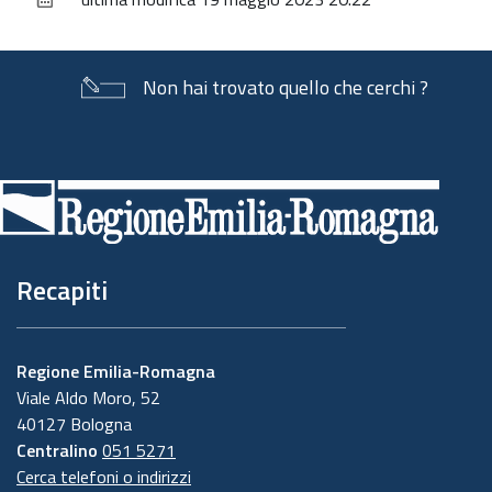
documento
Non hai trovato quello che cerchi ?
Piè
di
pagina
Recapiti
Regione Emilia-Romagna
Viale Aldo Moro, 52
40127 Bologna
Centralino
051 5271
Cerca telefoni o indirizzi