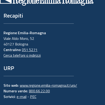
pagina
Recapiti
Regione Emilia-Romagna
Viale Aldo Moro, 52
40127 Bologna
Centralino
051 5271
Cerca telefoni o indirizzi
URP
Sito web:
www.regione.emilia-romagna.it/urp/
Numero verde:
800.66.22.00
Scrivici
:
e-mail
-
PEC