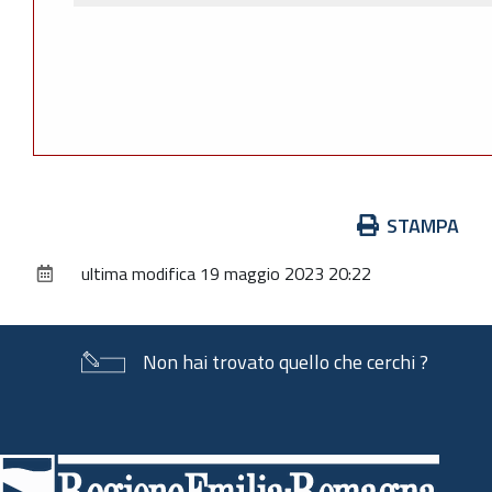
Azioni
STAMPA
sul
ultima modifica
19 maggio 2023 20:22
documento
Non hai trovato quello che cerchi ?
Piè
di