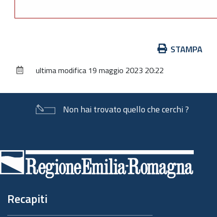
Azioni
STAMPA
sul
ultima modifica
19 maggio 2023 20:22
documento
Non hai trovato quello che cerchi ?
Piè
di
pagina
Recapiti