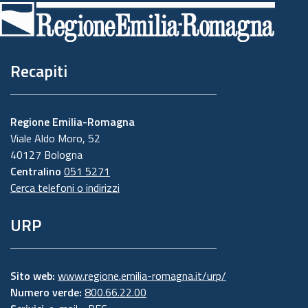
di
pagina
Recapiti
Regione Emilia-Romagna
Viale Aldo Moro, 52
40127 Bologna
Centralino
051 5271
Cerca telefoni o indirizzi
URP
Sito web:
www.regione.emilia-romagna.it/urp/
Numero verde:
800.66.22.00