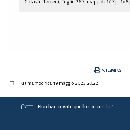
Catasto Terreni, Foglio 267, mappali 147p, 148
Azioni
STAMPA
sul
ultima modifica
19 maggio 2023 20:22
documento
Non hai trovato quello che cerchi ?
Piè