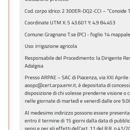
Cod. corpo idrico: 2 300ER-DQ2-CCI – “Conoide T
Coordinate UTM X: 5 43.601 Y: 4.9 84.453
Comune: Gragnano T.se (PC) - foglio 14 mappal
Uso: irrigazione agricola
Responsabile del Procedimento: la Dirigente Res
Adalgisa
Presso ARPAE – SAC di Piacenza, via XXI Aprile
aoopc@cert.arpa.emr.it, è depositata di concessi
disposizione di chi volesse prenderne visione o c
nelle giornate di martedì e venerdì dalle ore 9.00
Al medesimo indirizzo possono essere presentat
entro il termine di 15 giorni dalla data di pubbli
sensi e per gli effetti dell’art. 11 del R.R. n.4