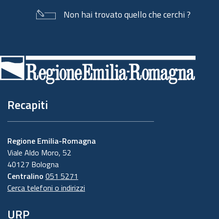
Non hai trovato quello che cerchi ?
Piè
di
pagina
Recapiti
Regione Emilia-Romagna
Viale Aldo Moro, 52
40127 Bologna
Centralino
051 5271
Cerca telefoni o indirizzi
URP