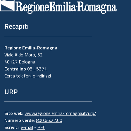
pagina
Recapiti
Regione Emilia-Romagna
Viale Aldo Moro, 52
40127 Bologna
Centralino
051 5271
Cerca telefoni o indirizzi
URP
Sito web:
www.regione.emilia-romagna.it/urp/
Numero verde:
800.66.22.00
Scrivici
:
e-mail
-
PEC