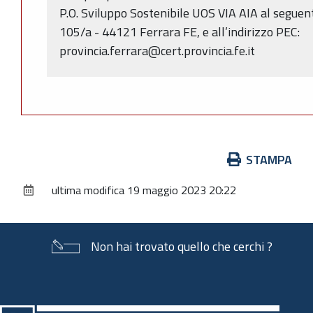
P.O. Sviluppo Sostenibile UOS VIA AIA al seguent
105/a - 44121 Ferrara FE, e all’indirizzo PEC:
provincia.ferrara@cert.provincia.fe.it
Azioni
STAMPA
sul
ultima modifica
19 maggio 2023 20:22
documento
Non hai trovato quello che cerchi ?
Piè
di