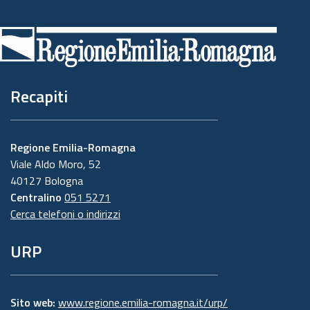
Piè
di
pagina
Recapiti
Regione Emilia-Romagna
Viale Aldo Moro, 52
40127 Bologna
Centralino
051 5271
Cerca telefoni o indirizzi
URP
Sito web:
www.regione.emilia-romagna.it/urp/