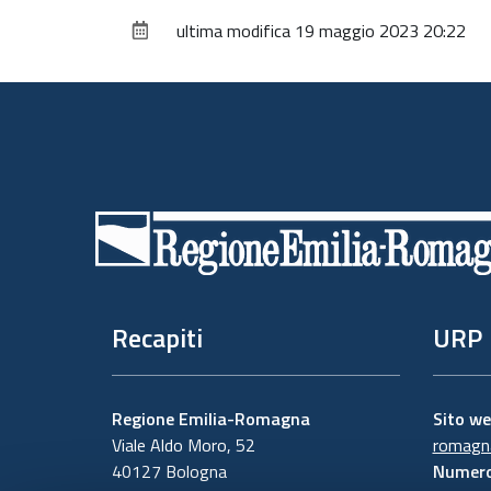
ultima modifica
19 maggio 2023 20:22
Piè
di
pagina
Recapiti
URP
Regione Emilia-Romagna
Sito w
Viale Aldo Moro, 52
romagna
40127 Bologna
Numero