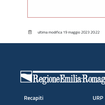
ultima modifica
19 maggio 2023 20:22
Piè
di
pagina
Recapiti
URP