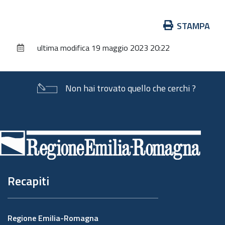
Azioni
STAMPA
sul
ultima modifica
19 maggio 2023 20:22
documento
Non hai trovato quello che cerchi ?
Piè
di
pagina
Recapiti
Regione Emilia-Romagna