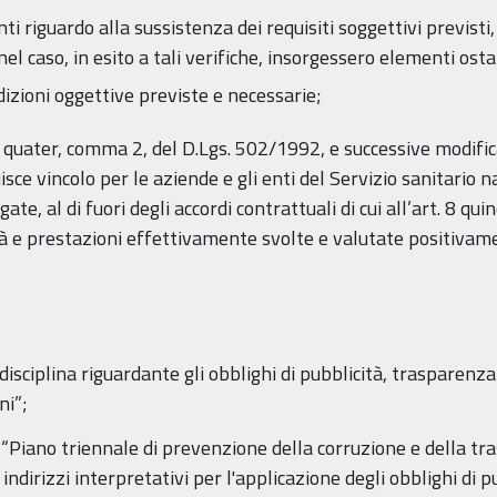
i riguardo alla sussistenza dei requisiti soggettivi previsti, 
el caso, in esito a tali verifiche, insorgessero elementi ostat
dizioni oggettive previste e necessarie;
 8 quater, comma 2, del D.Lgs. 502/1992, e successive modifica
e vincolo per le aziende e gli enti del Servizio sanitario n
te, al di fuori degli accordi contrattuali di cui all’art. 8 q
tà e prestazioni effettivamente svolte e valutate positivamen
 disciplina riguardante gli obblighi di pubblicità, trasparenz
ni”;
 “Piano triennale di prevenzione della corruzione e della t
 indirizzi interpretativi per l'applicazione degli obblighi di p