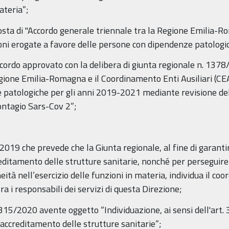
ateria”;
ta di "Accordo generale triennale tra la Regione Emilia-R
zioni erogate a favore delle persone con dipendenze patolog
ccordo approvato con la delibera di giunta regionale n. 13
gione Emilia-Romagna e il Coordinamento Enti Ausiliari (CEA
patologiche per gli anni 2019-2021 mediante revisione dell
contagio Sars-Cov 2”;
2/2019 che prevede che la Giunta regionale, al fine di garanti
creditamento delle strutture sanitarie, nonché per perseguire
ità nell’esercizio delle funzioni in materia, individua il coo
ra i responsabili dei servizi di questa Direzione;
1315/2020 avente oggetto “Individuazione, ai sensi dell'art. 
'accreditamento delle strutture sanitarie”;