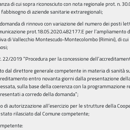
tanza di cui sopra riconosciuto con nota regionale prot. n. 
 fabbisogno di aziende sanitarie extraregionali;
omanda di rinnovo con variazione del numero dei posti lett
 comunicazione prot.18.05.2020.482177.E per l’ampliamento di 
tiva di Vallecchio Montescudo-Montecolombo (Rimini), di cui
osi;
.R. 22/2019 “Procedura per la concessione dell’accreditament
o dal direttore generale competente in materia di sanità s
ccreditamento entro novanta giorni dalla presentazione del
essata, sulla base della coerenza con la programmazione re
 presentati a corredo della domanda”;
di autorizzazione all’esercizio per le strutture della Coope
è stato rilasciato dal Comune competente;
competente: