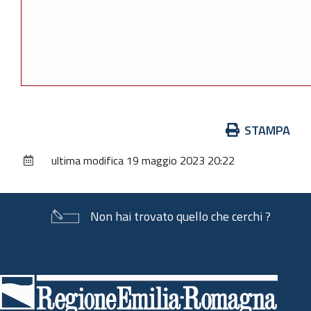
Azioni
STAMPA
sul
ultima modifica
19 maggio 2023 20:22
documento
Non hai trovato quello che cerchi ?
Piè
di
pagina