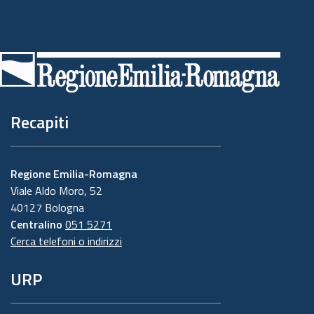
Piè
di
pagina
Recapiti
Regione Emilia-Romagna
Viale Aldo Moro, 52
40127 Bologna
Centralino
051 5271
Cerca telefoni o indirizzi
URP