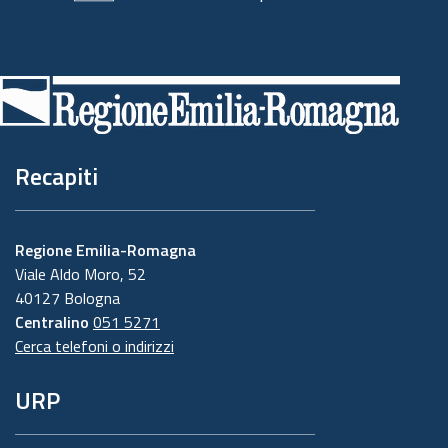
Piè
di
pagina
Recapiti
Regione Emilia-Romagna
Viale Aldo Moro, 52
40127 Bologna
Centralino
051 5271
Cerca telefoni o indirizzi
URP