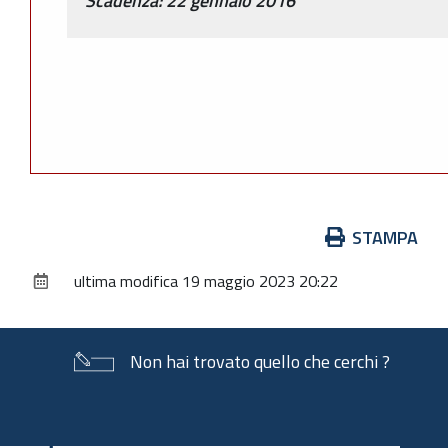
Scadenza: 22 gennaio 2016
Azioni
STAMPA
sul
ultima modifica
19 maggio 2023 20:22
documento
Non hai trovato quello che cerchi ?
Piè