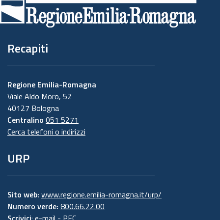
di
pagina
Recapiti
Regione Emilia-Romagna
Viale Aldo Moro, 52
40127 Bologna
Centralino
051 5271
Cerca telefoni o indirizzi
URP
Sito web:
www.regione.emilia-romagna.it/urp/
Numero verde:
800.66.22.00
Scrivici
:
e-mail
-
PEC