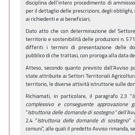
disciplina dell’intero procedimento di ammissi
per il dettaglio delle prescrizioni, degli obblighi,
ai richiedenti e ai beneficiari;
Dato atto che con determinazione del Settor
territorio e sostenibilità delle produzioni n. 5
differiti i termini di presentazione delle d
pubblico di che trattasi, con proroga alla data d
Atteso, secondo quanto previsto dall’Avviso pu
state attribuite ai Settori Territoriali Agricolt
territorio, le diverse attività istruttorie sulle
Richiamati, in particolare, il paragrafo 2.3 “
I
complessivo e conseguente approvazione gr
“
Istruttoria delle domande di sostegno”
dell’Avv
2.4 “
Istruttoria delle domande di sostegno
” 
comuni”, alle quali il predetto Avviso rimanda, s