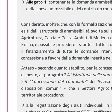
Allegato 1
, contenente la domanda ammissib
della spesa ammissibile e del contributo conce
Considerato, inoltre, che, con la formalizzazione
esiti dell’istruttoria di ammissibilità svolta s
Agricoltura, Caccia e Pesca Ambiti di Modena 
Emilia, è possibile procedere - stante il fatto c
il finanziamento di tutte le domande ritenu
concessione a favore della domanda inserita nell
Atteso - secondo quanto stabilito, per la conces
disposto, al paragrafo 2.4 “
Istruttoria delle do
2.6 “
Concessione del contributo”
dell’Avvis
disposizioni comuni” - che i Settori Agrico
territoriale procedono:
alla registrazione degli aiuti individuali i
univoco così rilasciato (codice COR), verifican