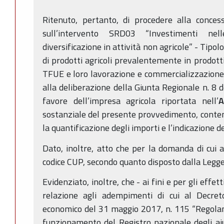
Ritenuto, pertanto, di procedere alla conces
sull’intervento SRD03 “Investimenti ne
diversificazione in attività non agricole” - Tipo
di prodotti agricoli prevalentemente in prodotti
TFUE e loro lavorazione e commercializzazione i
alla deliberazione della Giunta Regionale n. 8 
favore dell’impresa agricola riportata nell’
A
sostanziale del presente provvedimento, conten
la quantificazione degli importi e l’indicazione d
Dato, inoltre, atto che per la domanda di cui al
codice CUP, secondo quanto disposto dalla Legge
Evidenziato, inoltre, che - ai fini e per gli eff
relazione agli adempimenti di cui al Decret
economico del 31 maggio 2017, n. 115 “Regolame
funzionamento del Registro nazionale degli aiuti