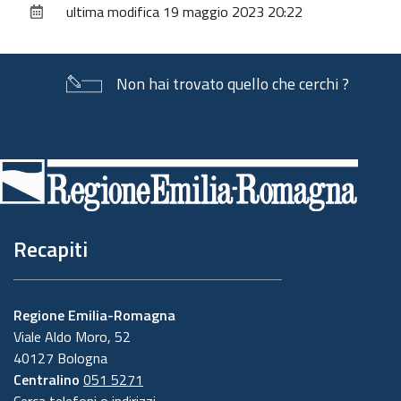
ultima modifica
19 maggio 2023 20:22
documento
Non hai trovato quello che cerchi ?
Piè
di
pagina
Recapiti
Regione Emilia-Romagna
Viale Aldo Moro, 52
40127 Bologna
Centralino
051 5271