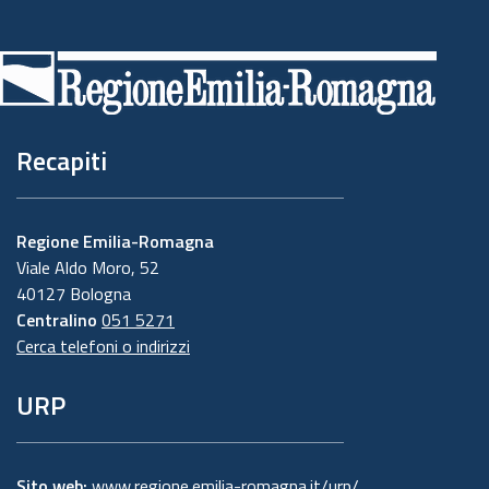
Piè
di
pagina
Recapiti
Regione Emilia-Romagna
Viale Aldo Moro, 52
40127 Bologna
Centralino
051 5271
Cerca telefoni o indirizzi
URP
Sito web:
www.regione.emilia-romagna.it/urp/