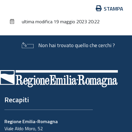
Azioni
STAMPA
sul
ultima modifica
19 maggio 2023 20:22
documento
Non hai trovato quello che cerchi ?
Piè
di
pagina
Recapiti
Regione Emilia-Romagna
Viale Aldo Moro, 52