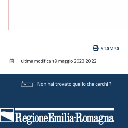
Azioni
STAMPA
sul
ultima modifica
19 maggio 2023 20:22
documento
Non hai trovato quello che cerchi ?
Piè
di
pagina