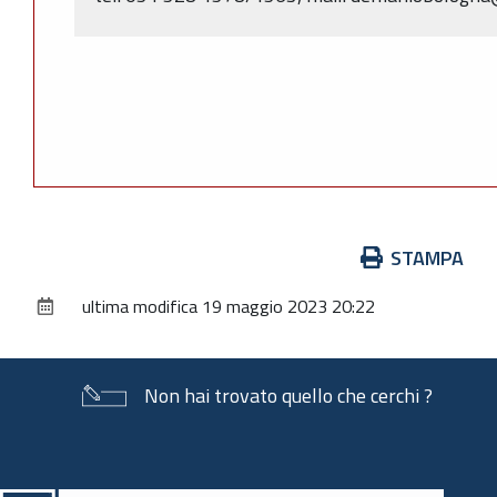
Azioni
STAMPA
sul
ultima modifica
19 maggio 2023 20:22
documento
Non hai trovato quello che cerchi ?
Piè
di