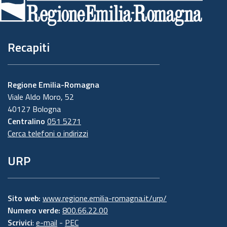
pagina
Recapiti
Regione Emilia-Romagna
Viale Aldo Moro, 52
40127 Bologna
Centralino
051 5271
Cerca telefoni o indirizzi
URP
Sito web:
www.regione.emilia-romagna.it/urp/
Numero verde:
800.66.22.00
Scrivici
:
e-mail
-
PEC