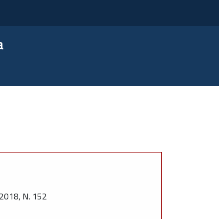
a
018, N. 152