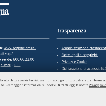
Trasparenza
eb:
www.regione.emilia-
Amministrazione trasparen
.it/urp/
Note legali e copyright
 verde:
800.66.22.00
Privacy e Cookie
:
e-mail
-
PEC
Dichiarazione di accessibilit
to sito utilizza
cookie tecnici
. Essi non raccolgono i tuoi dati e le tue informaz
so. Per maggiori informazioni sui cookie utilizzati leggi la nostra
Privacy polic
C.F. 800.625.903.79