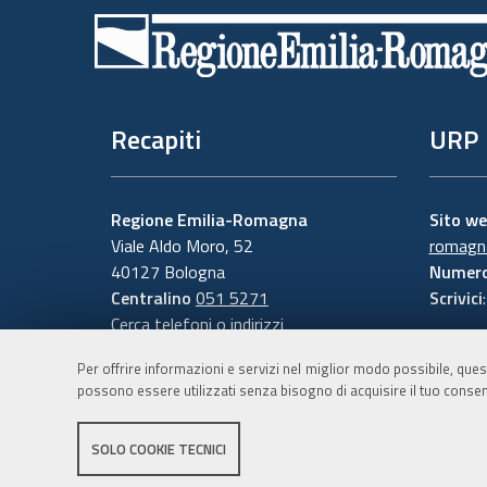
di
pagina
Recapiti
URP
Regione Emilia-Romagna
Sito w
Viale Aldo Moro, 52
romagna
40127 Bologna
Numero
Centralino
051 5271
Scrivici
Cerca telefoni o indirizzi
Per offrire informazioni e servizi nel miglior modo possibile, ques
possono essere utilizzati senza bisogno di acquisire il tuo consen
SOLO COOKIE TECNICI