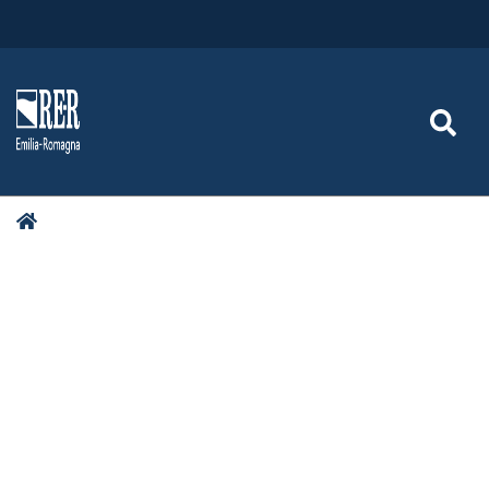
Regione Emilia-Romagna
Bollettino Ufficiale della
Regione Emilia-Romagna
SE
(BURERT)
Tu
Home
sei
qui:
n.313 del 17.12.2025
periodico (Parte
Seconda)
ARPAE-SAC Piacenza