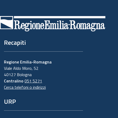
Piè
di
pagina
Recapiti
Regione Emilia-Romagna
Viale Aldo Moro, 52
40127 Bologna
Centralino
051 5271
Cerca telefoni o indirizzi
URP