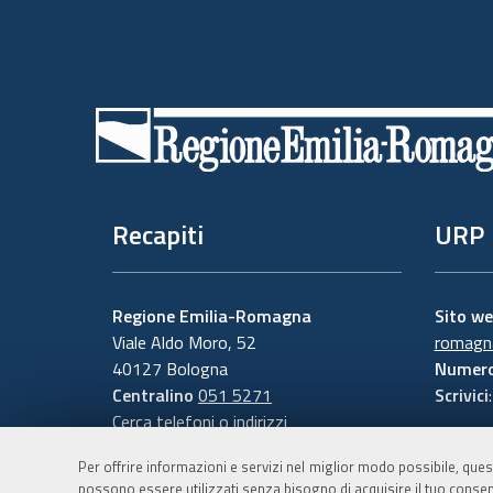
Piè
di
pagina
Recapiti
URP
Regione Emilia-Romagna
Sito w
Viale Aldo Moro, 52
romagna
40127 Bologna
Numero
Centralino
051 5271
Scrivici
Cerca telefoni o indirizzi
Per offrire informazioni e servizi nel miglior modo possibile, ques
possono essere utilizzati senza bisogno di acquisire il tuo consen