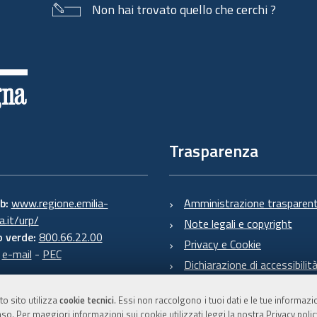
Non hai trovato quello che cerchi ?
Trasparenza
eb:
www.regione.emilia-
Amministrazione trasparen
.it/urp/
Note legali e copyright
 verde:
800.66.22.00
Privacy e Cookie
:
e-mail
-
PEC
Dichiarazione di accessibilit
to sito utilizza
cookie tecnici
. Essi non raccolgono i tuoi dati e le tue informaz
so. Per maggiori informazioni sui cookie utilizzati leggi la nostra
Privacy polic