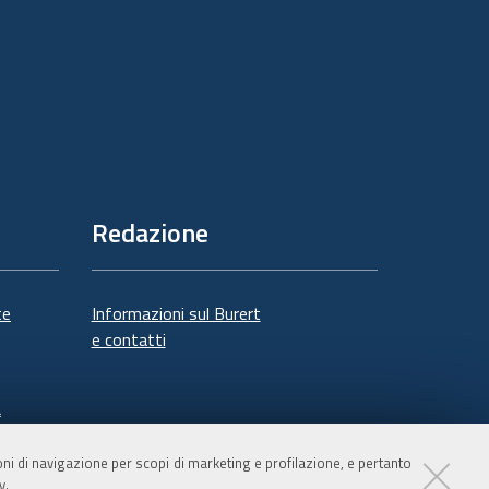
Redazione
te
Informazioni sul Burert
e contatti
à
ioni di navigazione per scopi di marketing e profilazione, e pertanto
y
.