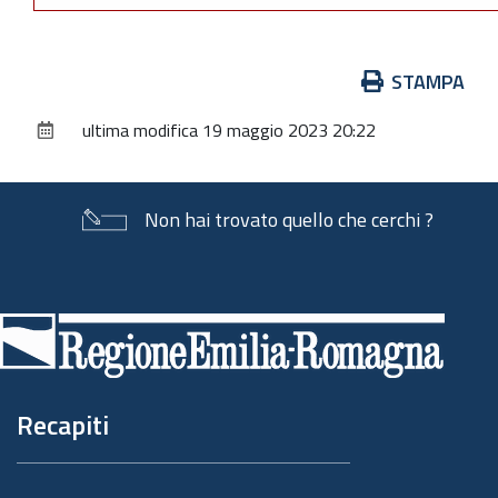
Azioni
STAMPA
sul
ultima modifica
19 maggio 2023 20:22
documento
Non hai trovato quello che cerchi ?
Piè
di
pagina
Recapiti